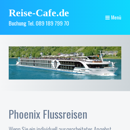
Reise-Cafe.de
Menü
Buchung Tel. 089 189 799 70
Phoenix Flussreisen
Wenn Sie ein individuell ausgearbeitetes Angebot