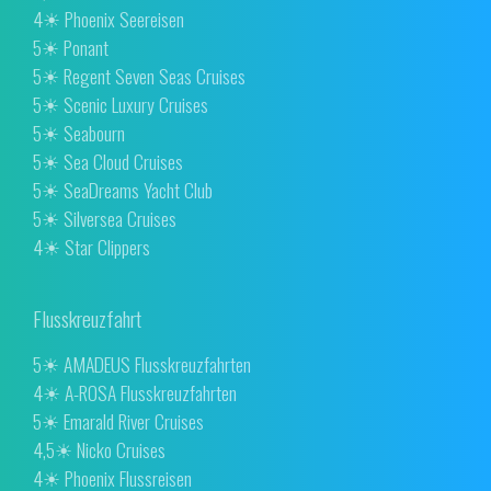
4☀ Phoenix Seereisen
5☀ Ponant
5☀ Regent Seven Seas Cruises
5☀ Scenic Luxury Cruises
5☀ Seabourn
5☀ Sea Cloud Cruises
5☀ SeaDreams Yacht Club
5☀ Silversea Cruises
4☀ Star Clippers
Flusskreuzfahrt
5☀ AMADEUS Flusskreuzfahrten
4☀ A-ROSA Flusskreuzfahrten
5☀ Emarald River Cruises
4,5☀ Nicko Cruises
4☀ Phoenix Flussreisen