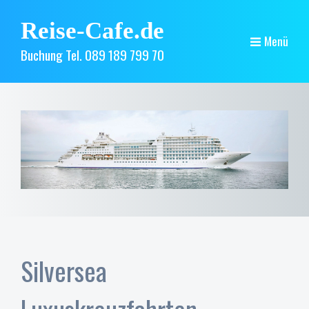
Reise-Cafe.de
Menü
Buchung Tel. 089 189 799 70
Silversea