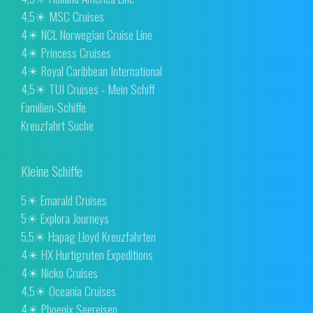
4,5☀ MSC Cruises
4☀ NCL Norwegian Cruise Line
4☀ Princess Cruises
4☀ Royal Caribbean International
4,5☀ TUI Cruises - Mein Schiff
Familien-Schiffe
Kreuzfahrt Suche
Kleine Schiffe
5☀ Emarald Cruises
5☀ Explora Journeys
5,5☀ Hapag Lloyd Kreuzfahrten
4☀ HX Hurtigruten Expeditions
4☀ Nicko Cruises
4,5☀ Oceania Cruises
4☀ Phoenix Seereisen